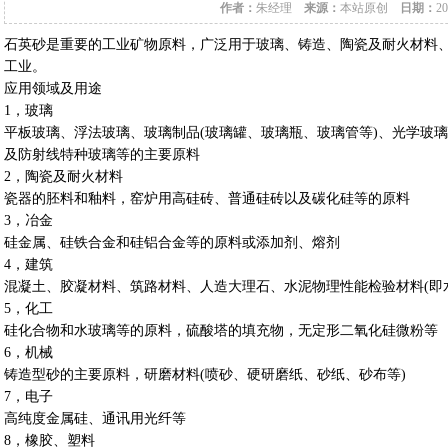
作者：
朱经理
来源：
本站原创
日期：
20
石英砂
是重要的工业矿物原料，广泛用于
玻璃
、铸造、
陶瓷
及
耐火材料
工业。
应用领域及用途
1，玻璃
平板玻璃、浮法玻璃、玻璃制品(玻璃罐、玻璃瓶、玻璃管等)、光学玻
及防射线特种玻璃等的主要原料
2，陶瓷及耐火材料
瓷器的胚料和釉料，窑炉用高硅砖、普通硅砖以及碳化硅等的原料
3，冶金
硅金属、硅铁合金和硅铝合金等的原料或添加剂、熔剂
4，建筑
混凝土、胶凝材料、筑路材料、人造大理石、水泥物理性能检验材料(即
5，化工
硅化合物和水玻璃等的原料，硫酸塔的填充物，无定形二氧化硅微粉等
6，机械
铸造型砂的主要原料，研磨材料(喷砂、硬研磨纸、砂纸、砂布等)
7，电子
高纯度金属硅、通讯用光纤等
8，橡胶、塑料