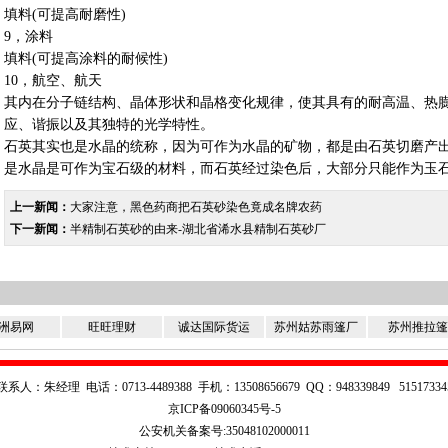
填料(可提高耐磨性)
9，涂料
填料(可提高涂料的耐候性)
10，航空、航天
其内在分子链结构、晶体形状和晶格变化规律，使其具有的耐高温、热
应、谐振以及其独特的光学特性。
石英其实也是水晶的统称，因为可作为水晶的矿物，都是由石英切磨产
是水晶是可作为宝石级的材料，而石英经过染色后，大部分只能作为玉
上一新闻：
大家注意，黑色药商把石英砂染色竟成名牌农药
下一新闻：
半精制石英砂的由来-湖北省浠水县精制石英砂厂
洲易网
旺旺理财
诚达国际货运
苏州姑苏雨篷厂
苏州推拉篷
联系人：朱经理 电话：0713-4489388 手机：13508656679 QQ：948339849 51517334
京ICP备09060345号-5
公安机关备案号:35048102000011