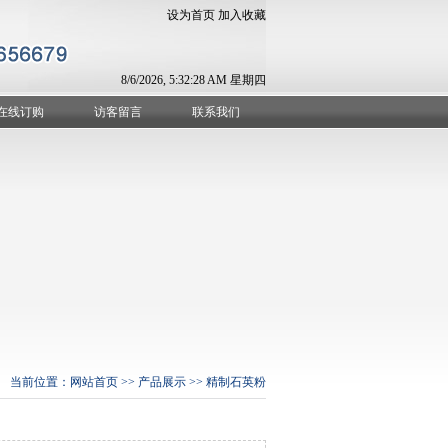
设为首页
加入收藏
8/6/2026, 5:32:28 AM 星期四
在线订购
访客留言
联系我们
当前位置：
网站首页
>>
产品展示
>>
精制石英粉