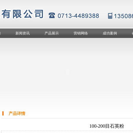
们
新闻资讯
产品展示
营销网络
成功案例
产品详情
100-200目石英粉