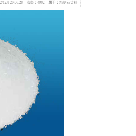
2/12/8 20:06:28
点击：
4902
属于：
精制石英粉